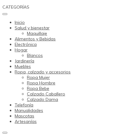
Skip
CATEGORÍAS
to
content
Inicio
Salud y bienestar
Maquillaje
Alimentos y Bebidas
Electrónica
Hogar
Blancos
Jardinería
Muebles
Ropa, calzado y accesorios
Ropa Mujer
Ropa Hombre
Ropa Bebe
Calzado Caballero
Calzado Dama
Telefonía
Manualidades
Mascotas
Artesanías