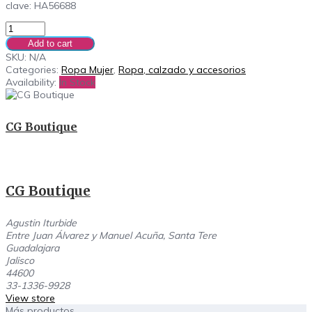
clave: HA56688
Add to cart
SKU:
N/A
Categories:
Ropa Mujer
,
Ropa, calzado y accesorios
Availability:
In Stock
CG Boutique
CG Boutique
Agustin Iturbide
Entre Juan Álvarez y Manuel Acuña, Santa Tere
Guadalajara
Jalisco
44600
33-1336-9928
View store
Más productos