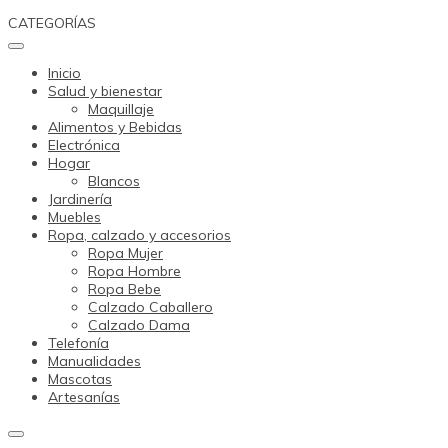
Skip
CATEGORÍAS
to
content
Inicio
Salud y bienestar
Maquillaje
Alimentos y Bebidas
Electrónica
Hogar
Blancos
Jardinería
Muebles
Ropa, calzado y accesorios
Ropa Mujer
Ropa Hombre
Ropa Bebe
Calzado Caballero
Calzado Dama
Telefonía
Manualidades
Mascotas
Artesanías