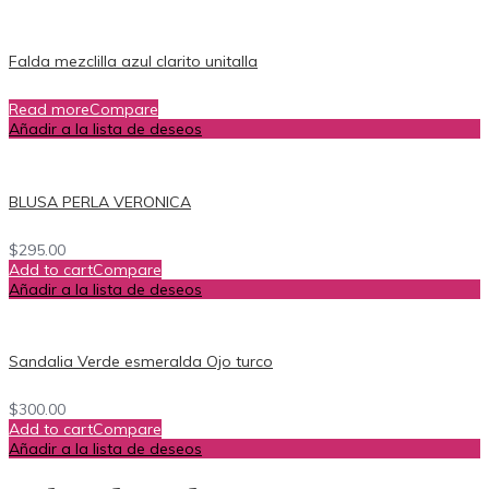
Falda mezclilla azul clarito unitalla
Read more
Compare
Añadir a la lista de deseos
BLUSA PERLA VERONICA
$
295.00
Add to cart
Compare
Añadir a la lista de deseos
Sandalia Verde esmeralda Ojo turco
$
300.00
Add to cart
Compare
Añadir a la lista de deseos