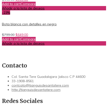
Add to cart
Compare
Añadir a la lista de deseos
-19%
Bota blanca con detalles en negro
$
799.00
$
649.00
Add to cart
Compare
Añadir a la lista de deseos
Contacto
Col. Santa Tere Guadalajara Jalisco C.P 44600
33-1908-8561
contcato@tianguisdesantatere.com
http://tianguisdesantatere.com
Redes Sociales