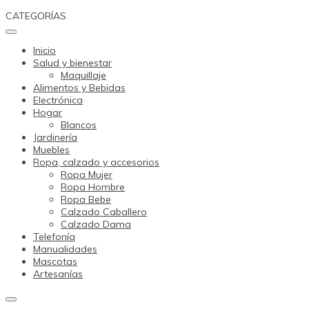
Skip
CATEGORÍAS
to
content
Inicio
Salud y bienestar
Maquillaje
Alimentos y Bebidas
Electrónica
Hogar
Blancos
Jardinería
Muebles
Ropa, calzado y accesorios
Ropa Mujer
Ropa Hombre
Ropa Bebe
Calzado Caballero
Calzado Dama
Telefonía
Manualidades
Mascotas
Artesanías